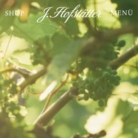
MENÜ
SHOP
J. Hofstätter
Dr. Fischer
Zero
Tastings & Tours
Enoteca
J. Hofstätter Club
Geschenke