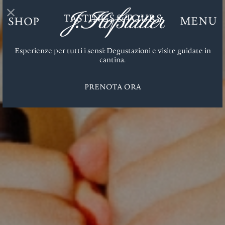
TASTINGS & TOURS
MENU
SHOP
J. Hofstätter
Dr. Fischer
Zero
Esperienze per tutti i sensi: Degustazioni e visite guidate in
cantina.
PRENOTA ORA
Degustazioni e Tour
Enoteca
J. Hofstätter Club
Regali