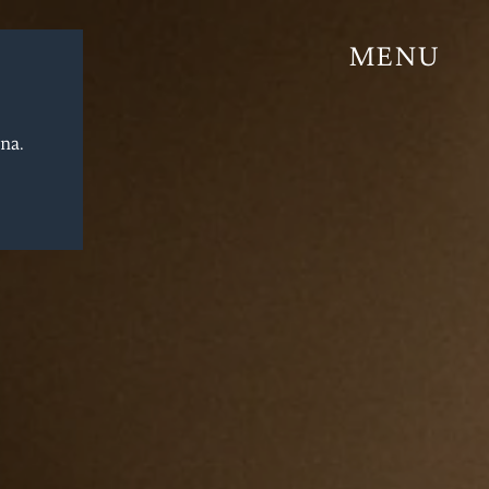
MENU
J. Hofstätter
Dr. Fischer
Zero
ina.
our
Enoteca
J. Hofstätter Club
Regali